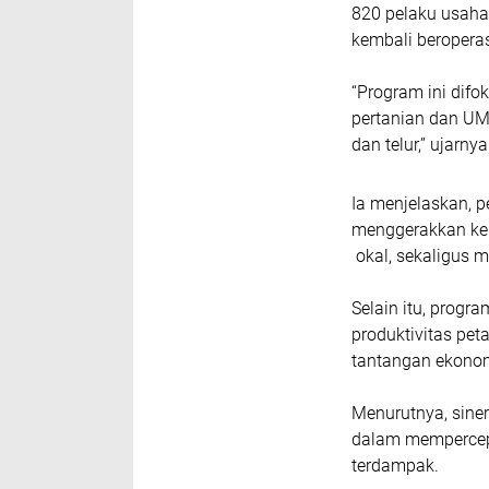
820 pelaku usaha
kembali beroperas
“Program ini dif
pertanian dan UM
dan telur,” ujarnya
Ia menjelaskan, p
menggerakkan ke
okal, sekaligus m
Selain itu, prog
produktivitas pet
tantangan ekono
Menurutnya, sine
dalam mempercepa
terdampak.