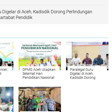
u Digelar di Aceh, Kadisdik Dorong Perlindungan
rtabat Pendidik
ncer,
DPMG Aceh Ucapkan
Paralegal Guru
I
Selamat Hari
Digelar di Aceh,
Pendidikan Nasional:
Kadisdik Dorong
Dengan Ilmu Menuju
Perlindungan Hukum
Kemuliaan
dan Martabat
Pendidik