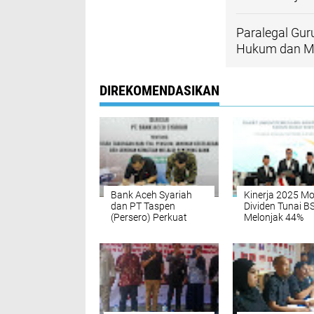
Paralegal Gur
Hukum dan Ma
DIREKOMENDASIKAN
Bank Aceh Syariah
Kinerja 2025 Mo
dan PT Taspen
Dividen Tunai BS
(Persero) Perkuat
Melonjak 44%
Sinergi Layanan
Pembayaran Pensiun