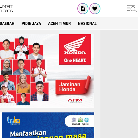
UM'AT
08 2026
DAERAH
PIDIE JAYA
ACEH TIMUR
NASIONAL
OPINI