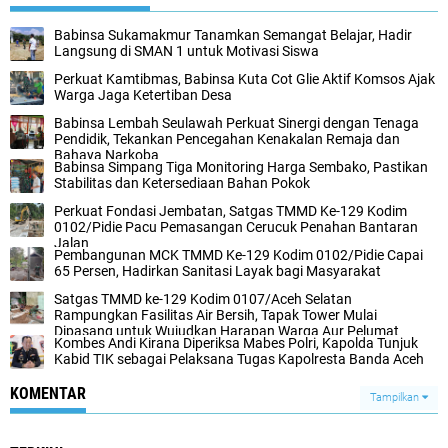
Babinsa Sukamakmur Tanamkan Semangat Belajar, Hadir
Langsung di SMAN 1 untuk Motivasi Siswa
Perkuat Kamtibmas, Babinsa Kuta Cot Glie Aktif Komsos Ajak
Warga Jaga Ketertiban Desa
Babinsa Lembah Seulawah Perkuat Sinergi dengan Tenaga
Pendidik, Tekankan Pencegahan Kenakalan Remaja dan
Bahaya Narkoba
Babinsa Simpang Tiga Monitoring Harga Sembako, Pastikan
Stabilitas dan Ketersediaan Bahan Pokok
Perkuat Fondasi Jembatan, Satgas TMMD Ke-129 Kodim
0102/Pidie Pacu Pemasangan Cerucuk Penahan Bantaran
Jalan
Pembangunan MCK TMMD Ke-129 Kodim 0102/Pidie Capai
65 Persen, Hadirkan Sanitasi Layak bagi Masyarakat
Satgas TMMD ke-129 Kodim 0107/Aceh Selatan
Rampungkan Fasilitas Air Bersih, Tapak Tower Mulai
Dipasang untuk Wujudkan Harapan Warga Aur Pelumat
Kombes Andi Kirana Diperiksa Mabes Polri, Kapolda Tunjuk
Kabid TIK sebagai Pelaksana Tugas Kapolresta Banda Aceh
KOMENTAR
Tampilkan