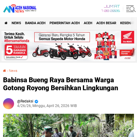
JUM'AT
7 08 2026
NEWS
BANDA ACEH
PEMERINTAH ACEH
ACEH
ACEH BESAR
KESEHATA
›
News
Babinsa Bueng Raya Bersama Warga Gotong Royong Bersihkan Lingkungan
Babinsa Bueng Raya Bersama Warga
Gotong Royong Bersihkan Lingkungan
Redaksi
4/26/26, Minggu, April 26, 2026 WIB