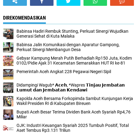
DIREKOMENDASIKAN
Babinsa Hadiri Rembuk Stunting, Perkuat Sinergi Wujudkan
Generasi Sehat di Kuta Malaka
Babinsa Jalin Komunikasi dengan Aparatur Gampong,
Perkuat Sinergi Membangun Desa
Gebyar Kampung Merah Putih Berhadiah Rp150 Juta, Kodim
0102/Pidie Ajak 31 Kecamatan Semarakkan HUT RI ke-81
Pemerintah Aceh Angkat 228 Pegawai Negeri Sipil
Didampingi Wagub* 𝗔𝗰𝗲𝗵, *Wapres 𝗧𝗶𝗻𝗷𝗮𝘂 𝗝𝗲𝗺𝗯𝗮𝘁𝗮𝗻
𝗟𝘂𝗺𝘂𝘁 𝗱𝗮𝗻 𝗝𝗲𝗺𝗯𝗮𝘁𝗮𝗻 𝗞𝗲𝗻𝗱𝗮𝘄𝗶
Kapolda Aceh Bersama Forkopimda Sambut Kunjungan Kerja
Wakil Presiden RI di Kabupaten Bireuen
Bupati Aceh Besar Terima Dividen Bank Aceh Syariah Rp4,76
Miliar
OJK: Industri Keuangan Syariah 2025 Tumbuh Positif, Total
Aset Tembus Rp3.131 Triliun