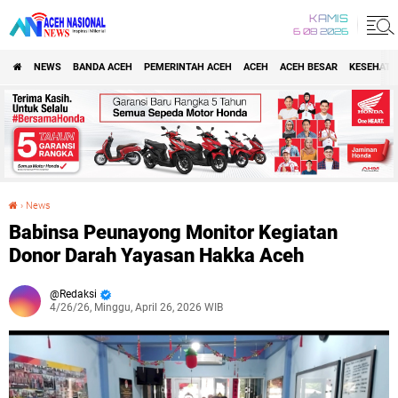
KAMIS
6 08 2026
NEWS
BANDA ACEH
PEMERINTAH ACEH
ACEH
ACEH BESAR
KESEHATA
›
News
Babinsa Peunayong Monitor Kegiatan Donor Darah Yayasan Hakka Aceh
Babinsa Peunayong Monitor Kegiatan
Donor Darah Yayasan Hakka Aceh
Redaksi
4/26/26, Minggu, April 26, 2026 WIB