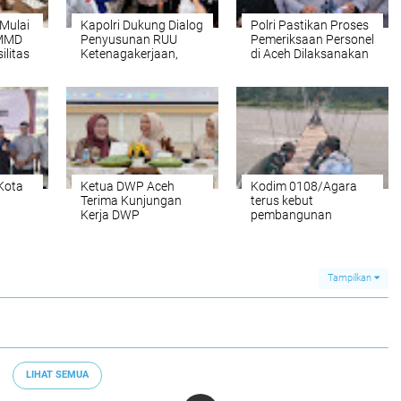
 Mulai
Kapolri Dukung Dialog
Polri Pastikan Proses
TMMD
Penyusunan RUU
Pemeriksaan Personel
ilitas
Ketenagakerjaan,
di Aceh Dilaksanakan
a
Siap Jadi Jembatan
Secara Profesional
Aspirasi Buruh
dan Transparan
Kota
Ketua DWP Aceh
Kodim 0108/Agara
Terima Kunjungan
terus kebut
Kerja DWP
pembangunan
 2026-
Kalimantan Selatan,
jembatan Gantung di
Pererat Sinergi dan
Ds. Kumbang Jaya,
Kolaborasi
Aceh Tenggara,
Tampilkan
LIHAT SEMUA