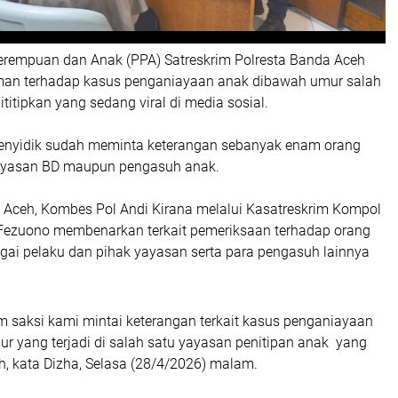
erempuan dan Anak (PPA) Satreskrim Polresta Banda Aceh
man terhadap kasus penganiayaan anak dibawah umur salah
ititipkan yang sedang viral di media sosial.
 penyidik sudah meminta keterangan sebanyak enam orang
Yayasan BD maupun pengasuh anak.
 Aceh, Kombes Pol Andi Kirana melalui Kasatreskrim Kompol
Fezuono membenarkan terkait pemeriksaan terhadap orang
gai pelaku dan pihak yayasan serta para pengasuh lainnya
m saksi kami mintai keterangan terkait kasus penganiayaan
r yang terjadi di salah satu yayasan penitipan anak yang
h, kata Dizha, Selasa (28/4/2026) malam.