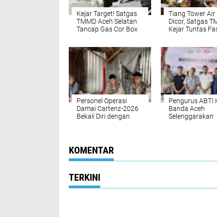
Kejar Target! Satgas
Tiang Tower Air
TMMD Aceh Selatan
Dicor, Satgas 
Tancap Gas Cor Box
Kejar Tuntas Fas
Culvert
Air Bersih Warg
Personel Operasi
Pengurus ABTI 
Damai Cartenz-2026
Banda Aceh
Bekali Diri dengan
Selenggarakan
Edukasi Kesehatan,
Muskot Periode
Wujud Kepedulian
2030
terhadap Kesiapan
dan Kesejahteraan
KOMENTAR
Anggota
TERKINI