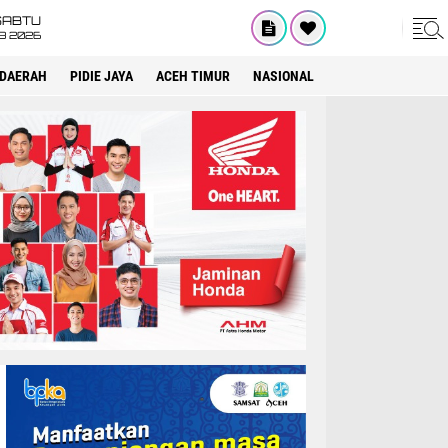
SABTU
8 2026
DAERAH
PIDIE JAYA
ACEH TIMUR
NASIONAL
OPINI