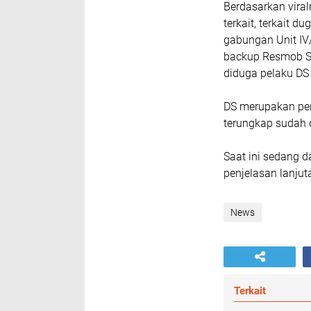
Berdasarkan vira
terkait, terkait d
gabungan Unit IV
backup Resmob Su
diduga pelaku DS 
DS merupakan pen
terungkap sudah d
Saat ini sedang 
penjelasan lanju
News
Terkait