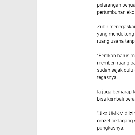
pelarangan berju
pertumbuhan ekon
‎Zubir menegaskan
yang mendukung g
ruang usaha tanpa
‎“Pemkab harus 
memberi ruang b
sudah sejak dulu 
tegasnya.
‎Ia juga berharap
bisa kembali ber
‎“Jika UMKM diiz
omzet pedagang s
pungkasnya.