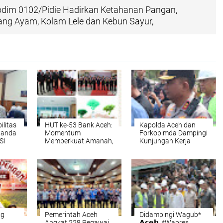
im 0102/Pidie Hadirkan Ketahanan Pangan,
ng Ayam, Kolam Lele dan Kebun Sayur,
ilitas
HUT ke-53 Bank Aceh:
Kapolda Aceh dan
Banda
Momentum
Forkopimda Dampingi
SI
Memperkuat Amanah,
Kunjungan Kerja
Menumbuhkan
Wakil Presiden RI
Keberkahan Bagi
Gibran Rakabuming
Aceh
Raka di Aceh Tengah
ng
Pemerintah Aceh
Didampingi Wagub*
Angkat 228 Pegawai
𝗔𝗰𝗲𝗵, *Wapres