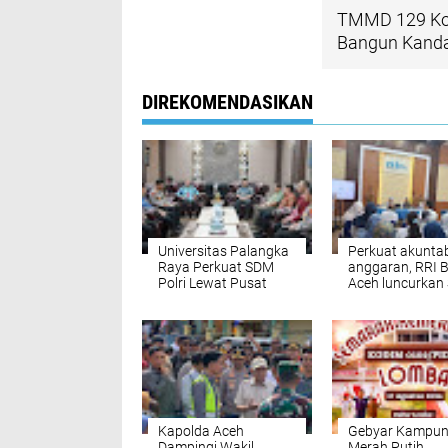
TMMD 129 Kod
Bangun Kanda
DIREKOMENDASIKAN
Universitas Palangka
Perkuat akuntab
Raya Perkuat SDM
anggaran, RRI 
Polri Lewat Pusat
Aceh luncurkan 
Studi Kepolisian
KAWAL IKPA
Kapolda Aceh
Gebyar Kampu
Dampingi Wakil
Merah Putih