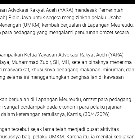
san Advokasi Rakyat Aceh (YARA) mendesak Pemerintah
b) Pidie Jaya untuk segera mengizinkan pelaku Usaha
n Menengah (UMKM) kembali berjualan di Lapangan Meureudu,
n para pedagang yang mengalami penurunan omzet secara
disampaikan Ketua Yayasan Advokasi Rakyat Aceh (YARA)
 Jaya, Muhammad Zubir, SH, MH, setelah pihaknya menerima
ri masyarakat, khususnya pedagang makanan, minuman, dan
yang selama ini menggantungkan penghasilan di kawasan
zinkan berjualan di Lapangan Meureudu, omzet para pedagang
 Ini sangat berdampak pada ekonomi para pelaku jajanan
ir dalam keterangan tertulisnya, Kamis, (30/4/2026).
ngan tersebut sejak lama telah menjadi pusat aktivitas
hususnya bagi pelaku UMKM. Karena itu, ia menilai kebijakan