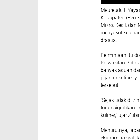
‎Meureudu l Yaya
Kabupaten (Pemka
Mikro, Kecil, da
menyusul keluha
drastis.
‎Permintaan itu 
Perwakilan Pidie
banyak aduan da
jajanan kuliner 
tersebut.
‎“Sejak tidak dii
turun signifikan.
kuliner,” ujar Zub
‎Menurutnya, lapa
ekonomi rakyat, k