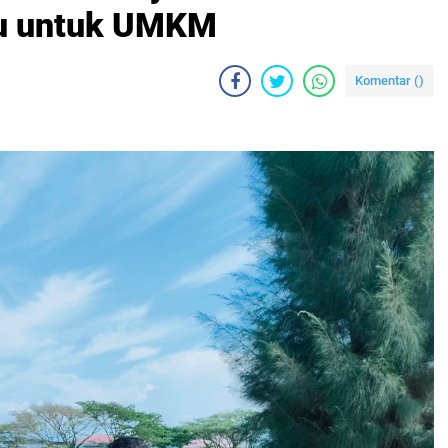
u untuk UMKM‎
Komentar (
)