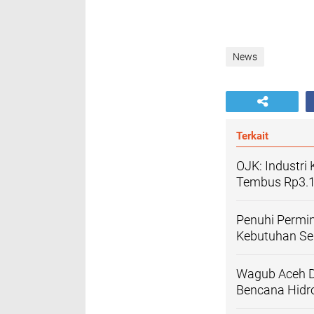
News
Terkait
OJK: Industri
Tembus Rp3.13
Penuhi Permi
Kebutuhan Se
Wagub Aceh D
Bencana Hidr