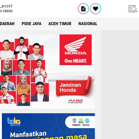
UM'AT
08 2026
DAERAH
PIDIE JAYA
ACEH TIMUR
NASIONAL
OPINI