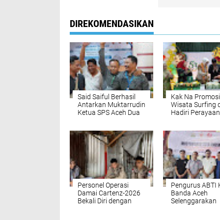
DIREKOMENDASIKAN
Said Saiful Berhasil
Kak Na Promosi
Antarkan Muktarrudin
Wisata Surfing 
Ketua SPS Aceh Dua
Hadiri Perayaa
Periode
53 tahun BAS
Simeulue
Personel Operasi
Pengurus ABTI 
Damai Cartenz-2026
Banda Aceh
Bekali Diri dengan
Selenggarakan
Edukasi Kesehatan,
Muskot Periode
Wujud Kepedulian
2030