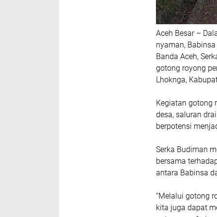
Aceh Besar – Dal
nyaman, Babinsa
Banda Aceh, Serk
gotong royong p
Lhoknga, Kabupat
Kegiatan gotong 
desa, saluran drai
berpotensi menj
Serka Budiman me
bersama terhadap
antara Babinsa d
“Melalui gotong r
kita juga dapat 