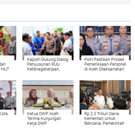
Kapolri Dukung Dialog
Polri Pastikan Proses
dan
Penyusunan RUU
Pemeriksaan Personel
n HUT
Ketenagakerjaan,
di Aceh Dilaksanakan
Siap Jadi Jembatan
Secara Profesional
Aspirasi Buruh
dan Transparan
Kota
Ketua DWP Aceh
Rp 2,5 Triliun Dana
Terima Kunjungan
Kementan untuk
Kerja DWP
Bencana, Pemerintah
 2026-
Kalimantan Selatan,
Aceh kelola Rp 9,7
Pererat Sinergi dan
Miliar‎