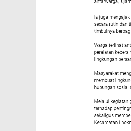
antarwarga,” ujar
Ia juga mengajak
secara rutin da
timbulnya berbag
Warga terlihat a
peralatan keber
lingkungan bers
Masyarakat menga
membuat lingkung
hubungan sosial 
Melalui kegiatan
terhadap penting
sekaligus memper
Kecamatan Lhokn