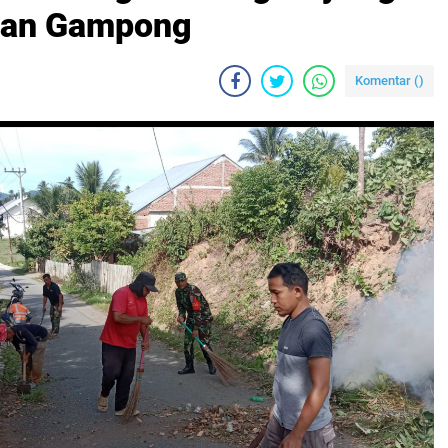
gan Gampong
Komentar (
)