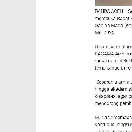
BANDA ACEH – Sekr
membuka Rapat Ke
Gadjah Mada (Kag
Mei 2026.
Dalam sambutann
KAGAMA Aceh men
moral dan intele
temu kangen, mel
"Sebaran alumni U
hingga akademisi,
kolaborasi agar p
mendorong pemban
M. Nasir memapar
kontribusi langsu
adalah peran org