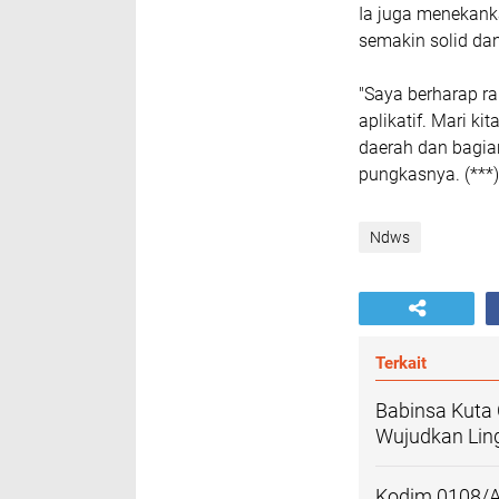
Ia juga menekanka
semakin solid da
"Saya berharap r
aplikatif. Mari k
daerah dan bagian
pungkasnya. (***)
Ndws
Terkait
Babinsa Kuta 
Wujudkan Lin
Kodim 0108/A