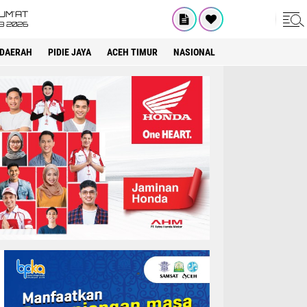
UM'AT
08 2026
DAERAH
PIDIE JAYA
ACEH TIMUR
NASIONAL
OPINI