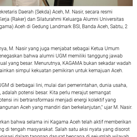
etaris Daerah (Sekda) Aceh, M. Nasir, secara resmi
rja (Raker) dan Silaturahmi Keluarga Alumni Universitas
ama) Aceh di Gedung Landmark BSI, Banda Aceh, Sabtu, 2
ya, M. Nasir yang juga menjabat sebagai Ketua Umum
egaskan bahwa alumni UGM memiliki tanggung jawab
ktual yang besar. Menurutnya, KAGAMA bukan sekadar wadah
ainkan simpul kekuatan pemikiran untuk kemajuan Aceh.
GM di berbagai lini, mulai dari pemerintahan, dunia usaha,
 adalah potensi besar. Kita perlu merajut semangat
otensi ini bertransformasi menjadi energi kolektif yang
gunan Aceh yang mandiri dan berkelanjutan," ujar M. Nasir.
kan bahwa selama ini Kagama Aceh telah aktif memberikan
ng di tengah masyarakat. Salah satu aksi nyata yang disorot
anisasi dalam tanggap darurat bencana di sejumlah wilayah