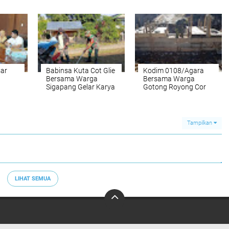
an
Cinta Tanah Air
Keteladanan dalam
Kepada Anak Papua
Membangun Desa
daya
ceh
sar
Babinsa Kuta Cot Glie
Kodim 0108/Agara
Bersama Warga
Bersama Warga
Sigapang Gelar Karya
Gotong Royong Cor
di
Bakti, Wujudkan
Pondasi Tiang Utama
Lingkungan Bersih
Jembatan Gantung di
dan Sehat
Desa Kuning Abadi,
Aceh Tenggara
Tampilkan
LIHAT SEMUA