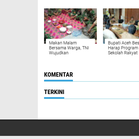
dan Sarasehan
Kawal Keandal
Vokasi SMK Se-Aceh
Listrik Dukung
Pelestarian Bu
Nusantara di A
Makan Malam
Bupati Aceh Be
Bersama Warga, TNI
Harap Program
Wujudkan
Sekolah Rakyat
Kemanunggalan
Segera Berjalan 
Lewat TMMD 124.
Aceh Besar
KOMENTAR
TERKINI