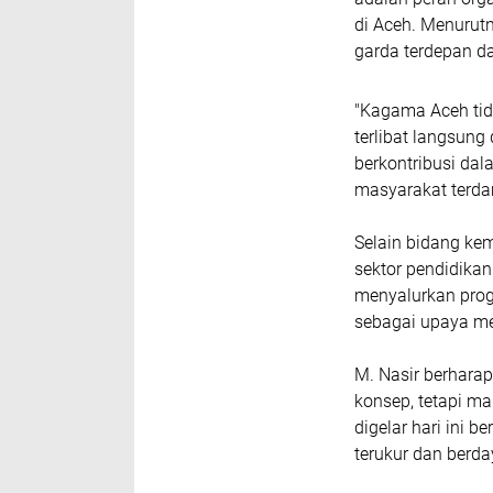
di Aceh. Menurut
garda terdepan 
"Kagama Aceh tida
terlibat langsun
berkontribusi da
masyarakat terda
Selain bidang ke
sektor pendidikan
menyalurkan prog
sebagai upaya me
M. Nasir berharap
konsep, tetapi m
digelar hari ini 
terukur dan berda