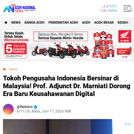
JUM'AT
7 08 2026
NEWS
BANDA ACEH
PEMERINTAH ACEH
ACEH
ACEH BESAR
KESEHATA
›
News
Tokoh Pengusaha Indonesia Bersinar di Malaysia! Prof. Adjunct Dr. Marniati Dorong Era Baru Keusahawanan Digital
Tokoh Pengusaha Indonesia Bersinar di
Malaysia! Prof. Adjunct Dr. Marniati Dorong
Era Baru Keusahawanan Digital
Redaksi
6/17/26, Rabu, Juni 17, 2026 WIB