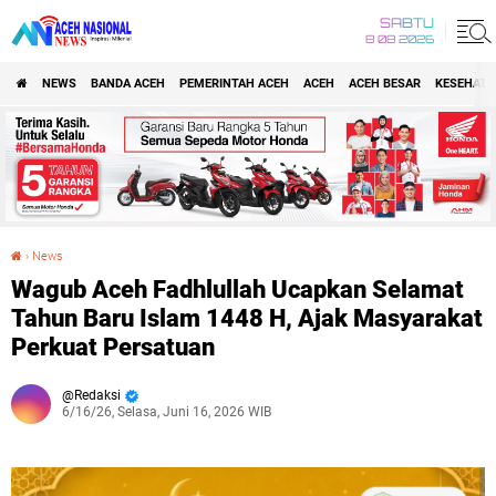
SABTU
8 08 2026
NEWS
BANDA ACEH
PEMERINTAH ACEH
ACEH
ACEH BESAR
KESEHATA
›
News
Wagub Aceh Fadhlullah Ucapkan Selamat Tahun Baru Islam 1448 H, Ajak Masyarakat Perkuat Persatuan
Wagub Aceh Fadhlullah Ucapkan Selamat
Tahun Baru Islam 1448 H, Ajak Masyarakat
Perkuat Persatuan
Redaksi
6/16/26, Selasa, Juni 16, 2026 WIB