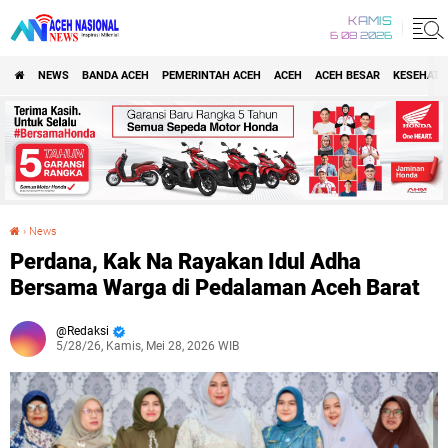
KAMIS
6 08 2026
NEWS
BANDA ACEH
PEMERINTAH ACEH
ACEH
ACEH BESAR
KESEHATA
›
News
Perdana, Kak Na Rayakan Idul Adha Bersama Warga di Pedalaman Aceh Barat
Perdana, Kak Na Rayakan Idul Adha
Bersama Warga di Pedalaman Aceh Barat
Redaksi
5/28/26, Kamis, Mei 28, 2026 WIB